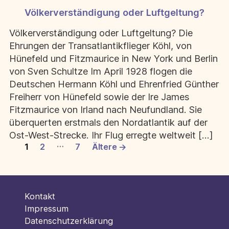
Völkerverständigung oder Luftgeltung?
Kategorien
Völkerverständigung oder Luftgeltung? Die
Ehrungen der Transatlantikflieger Köhl, von
Hünefeld und Fitzmaurice in New York und Berlin
von Sven Schultze Im April 1928 flogen die
Deutschen Hermann Köhl und Ehrenfried Günther
Freiherr von Hünefeld sowie der Ire James
Fitzmaurice von Irland nach Neufundland. Sie
überquerten erstmals den Nordatlantik auf der
Ost-West-Strecke. Ihr Flug erregte weltweit […]
Seitennummerierung
…
1
2
7
Ältere
→
der
Beiträge
Kontakt
Impressum
Datenschutzerklärung