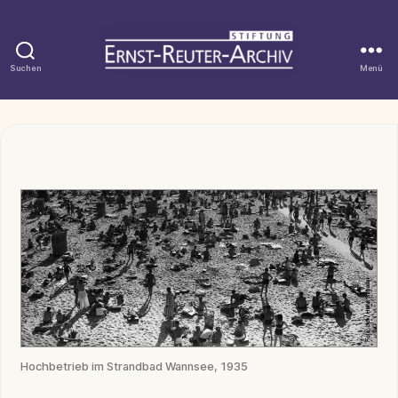
Suchen
Menü
Stiftung
Ernst-
Reuter-
Kategorien
Archiv
Hochbetrieb im Strandbad Wannsee, 1935