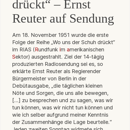
drückt“ – Ernst
Reuter auf Sendung
Am 18. November 1951 wurde die erste
Folge der Reihe „Wo uns der Schuh drückt“
im RIAS (
R
undfunk
i
m
a
merikanischen
S
ektor) ausgestrahlt. Ziel der 14-tägig
produzierten Radiosendung sei es, so
erklärte Ernst Reuter als Regierender
Bürgermeister von Berlin in der
Debütausgabe, „die täglichen kleinen
Nöte und Sorgen, die uns alle bewegen,
[…] zu besprechen und zu sagen, was wir
tun können, was wir nicht tun können und
wie ich selber aufgrund meiner Kenntnis
der Zusammenhänge die Lage beurteile.“
Jeden zweiten Sonntag widmete sich